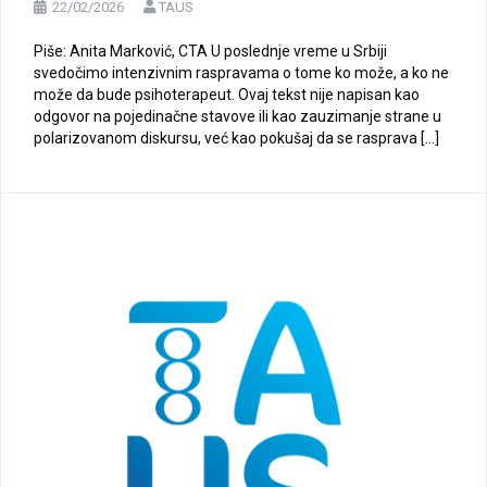
22/02/2026
TAUS
Piše: Anita Marković, CTA U poslednje vreme u Srbiji
svedočimo intenzivnim raspravama o tome ko može, a ko ne
može da bude psihoterapeut. Ovaj tekst nije napisan kao
odgovor na pojedinačne stavove ili kao zauzimanje strane u
polarizovanom diskursu, već kao pokušaj da se rasprava […]