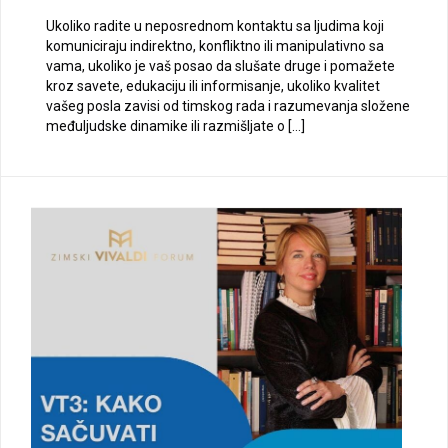
Ukoliko radite u neposrednom kontaktu sa ljudima koji
komuniciraju indirektno, konfliktno ili manipulativno sa
vama, ukoliko je vaš posao da slušate druge i pomažete
kroz savete, edukaciju ili informisanje, ukoliko kvalitet
vašeg posla zavisi od timskog rada i razumevanja složene
međuljudske dinamike ili razmišljate o […]