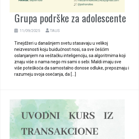
Grupa podrške za adolescente
11/09/2025
TAUS
Tinejdžeri u današnjem svetu stasavaju u velikoj
neizvesnosti koju buidućnost nosi, sa sve češćim
oslanjanjem na veštačku inteligenciju, sa algoritmima koji
znaju više o nama nego mi sami o sebi. Maldi imaju sve
više poteškoća da samostalno donose odluke, prepoznaju i
razumeju svoja osećanja, da […]