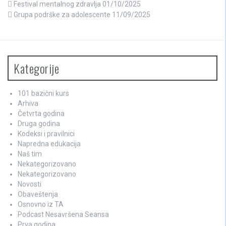
Festival mentalnog zdravlja
01/10/2025
Grupa podrške za adolescente
11/09/2025
Kategorije
101 bazični kurs
Arhiva
Četvrta godina
Druga godina
Kodeksi i pravilnici
Napredna edukacija
Naš tim
Nekategorizovano
Nekategorizovano
Novosti
Obaveštenja
Osnovno iz TA
Podcast Nesavršena Seansa
Prva godina