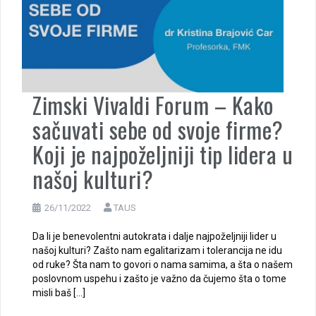
Zimski Vivaldi Forum – Kako
sačuvati sebe od svoje firme?
Koji je najpoželjniji tip lidera u
našoj kulturi?
26/11/2022
TAUS
Da li je benevolentni autokrata i dalje najpoželjniji lider u
našoj kulturi? Zašto nam egalitarizam i tolerancija ne idu
od ruke? Šta nam to govori o nama samima, a šta o našem
poslovnom uspehu i zašto je važno da čujemo šta o tome
misli baš […]