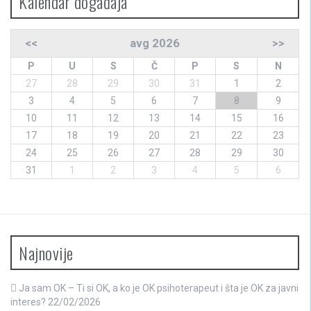
Kalendar događaja
<<
avg 2026
>>
P
U
S
Č
P
S
N
27
28
29
30
31
1
2
3
4
5
6
7
8
9
10
11
12
13
14
15
16
17
18
19
20
21
22
23
24
25
26
27
28
29
30
31
1
2
3
4
5
6
Najnovije
Ja sam OK – Ti si OK, a ko je OK psihoterapeut i šta je OK za javni
interes?
22/02/2026