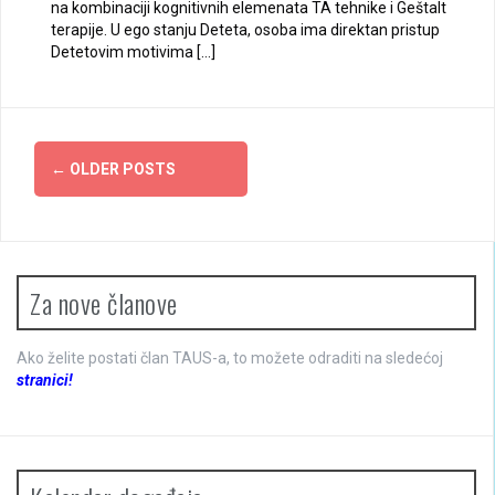
na kombinaciji kognitivnih elemenata TA tehnike i Geštalt
terapije. U ego stanju Deteta, osoba ima direktan pristup
Detetovim motivima […]
Posts
←
OLDER POSTS
navigation
Za nove članove
Ako želite postati član TAUS-a, to možete odraditi na sledećoj
stranici!