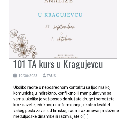
101 TA kurs u Kragujevcu
19/06/2023
TAUS
Ukoliko radite u neposrednom kontaktu sa ljudima koji
komuniciraju indirektno, konfliktno ili manipulativno sa
vama, ukoliko je vaš posao da slušate druge i pomažete
kroz savete, edukaciju ili informisanje, ukoliko kvalitet
vašeg posla zavisi od timskog rada i razumevanja složene
međuljudske dinamike ili razmišljate o […]