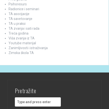
Psihoresurs
Radionice i seminari
TA asocijacije
TA savetovanje
TA u praksi
TA zvanja i sati rada
Treća godina
Viša zvanja iz TA
Youtube materijal
Zanimljivosti i istraživanja
Zimska škola TA
Pretražite
Search
for: