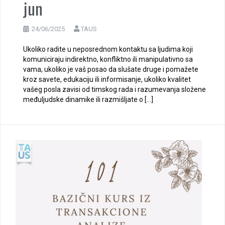
jun
24/06/2025
TAUS
Ukoliko radite u neposrednom kontaktu sa ljudima koji
komuniciraju indirektno, konfliktno ili manipulativno sa
vama, ukoliko je vaš posao da slušate druge i pomažete
kroz savete, edukaciju ili informisanje, ukoliko kvalitet
vašeg posla zavisi od timskog rada i razumevanja složene
međuljudske dinamike ili razmišljate o […]