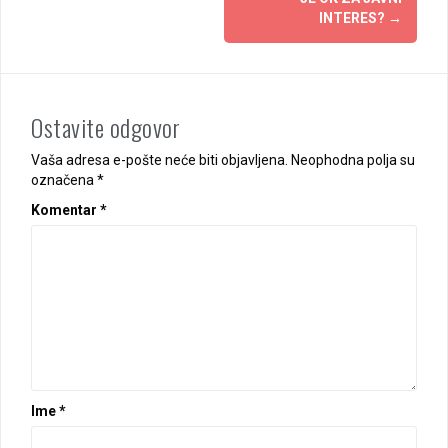
INTERES?
→
Ostavite odgovor
Vaša adresa e-pošte neće biti objavljena.
Neophodna polja su
označena
*
Komentar
*
Ime
*