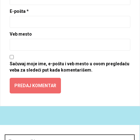
E-pošta
*
Veb mesto
Sačuvaj moje ime, e-poštu i veb mesto u ovom pregledaču
veba za sledeći put kada komentarišem.