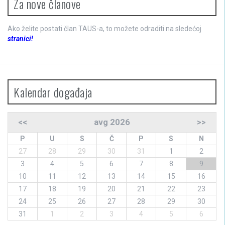
Za nove članove
Ako želite postati član TAUS-a, to možete odraditi na sledećoj
stranici!
Kalendar događaja
<<
avg 2026
>>
P
U
S
Č
P
S
N
27
28
29
30
31
1
2
3
4
5
6
7
8
9
10
11
12
13
14
15
16
17
18
19
20
21
22
23
24
25
26
27
28
29
30
31
1
2
3
4
5
6