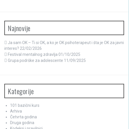
Najnovije
Ja sam OK – Ti si OK, a ko je OK psihoterapeut i šta je OK za javni
interes?
22/02/2026
Festival mentalnog zdravlja
01/10/2025
Grupa podrške za adolescente
11/09/2025
Kategorije
101 bazični kurs
Arhiva
Četvrta godina
Druga godina
Kodeksi i pravilnici