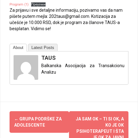
Program (1)
Преузми
Za prijavu i sve detaljne informaciju, pozivamo vas da nam
pišete putem mejla: 202taus@gmail.com. Kotizacija za
učešće je 10.000 RSD, dok je program za članove TAUS-a
besplatan. Vidimo se!
About
Latest Posts
TAUS
Balkanska Asocijacija za Transakcionu
Analizu
Post
←
GRUPA PODRŠKE ZA
JA SAM OK – TI SI OK, A
navigation
ADOLESCENTE
KO JE OK
PSIHOTERAPEUT I ŠTA
JE OK ZA JAVNI