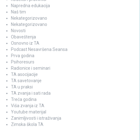
Napredna edukacija
Naš tim
Nekategorizovano
Nekategorizovano
Novosti
Obaveštenja
Osnovno iz TA
Podcast Nesavršena Seansa
Prva godina
Psihoresurs
Radionice i seminari
TA asocijacije
TA savetovanje
TA u praksi
TA zvanja i sati rada
Treća godina
Viša zvanja iz TA
Youtube materijal
Zanimljivosti i istraživanja
Zimska škola TA