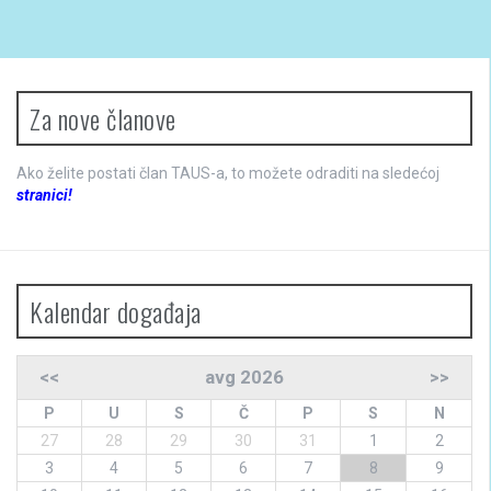
Za nove članove
Ako želite postati član TAUS-a, to možete odraditi na sledećoj
stranici!
Kalendar događaja
<<
avg 2026
>>
P
U
S
Č
P
S
N
27
28
29
30
31
1
2
3
4
5
6
7
8
9