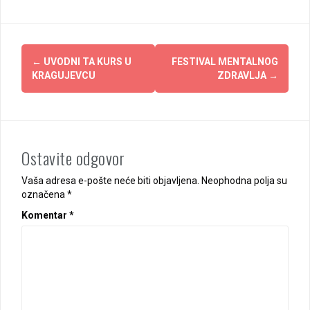
Post
←
UVODNI TA KURS U
FESTIVAL MENTALNOG
navigation
KRAGUJEVCU
ZDRAVLJA
→
Ostavite odgovor
Vaša adresa e-pošte neće biti objavljena.
Neophodna polja su
označena
*
Komentar
*