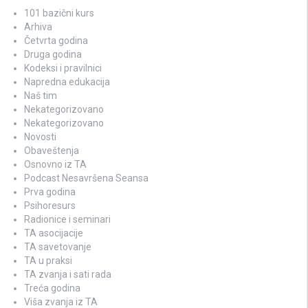
101 bazični kurs
Arhiva
Četvrta godina
Druga godina
Kodeksi i pravilnici
Napredna edukacija
Naš tim
Nekategorizovano
Nekategorizovano
Novosti
Obaveštenja
Osnovno iz TA
Podcast Nesavršena Seansa
Prva godina
Psihoresurs
Radionice i seminari
TA asocijacije
TA savetovanje
TA u praksi
TA zvanja i sati rada
Treća godina
Viša zvanja iz TA