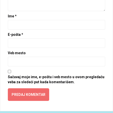
Ime
*
E-pošta
*
Veb mesto
Sačuvaj moje ime, e-poštu i veb mesto u ovom pregledaču
veba za sledeći put kada komentarišem.