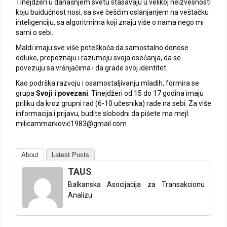
Tinejdžeri u današnjem svetu stasavaju u velikoj neizvesnosti
koju buidućnost nosi, sa sve češćim oslanjanjem na veštačku
inteligenciju, sa algoritmima koji znaju više o nama nego mi
sami o sebi.
Maldi imaju sve više poteškoća da samostalno donose
odluke, prepoznaju i razumeju svoja osećanja, da se
povezuju sa vršnjačima i da grade svoj identitet.
Kao podrška razvoju i osamostaljivanju mladih, formira se
grupa
Svoji i povezani
. Tinejdžeri od 15 do 17 godina imaju
priliku da kroz grupni rad (6-10 učesnika) rade na sebi. Za više
informacija i prijavu, budite slobodni da pišete ma mejl:
milicammarković1983@gmail.com
About
Latest Posts
TAUS
Balkanska Asocijacija za Transakcionu
Analizu