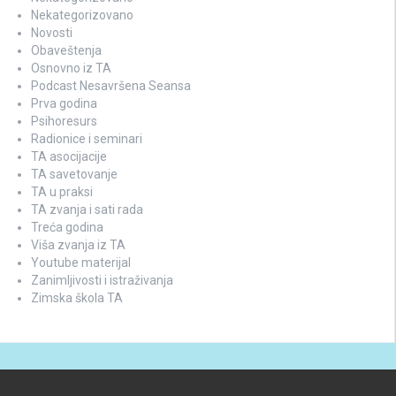
Nekategorizovano
Novosti
Obaveštenja
Osnovno iz TA
Podcast Nesavršena Seansa
Prva godina
Psihoresurs
Radionice i seminari
TA asocijacije
TA savetovanje
TA u praksi
TA zvanja i sati rada
Treća godina
Viša zvanja iz TA
Youtube materijal
Zanimljivosti i istraživanja
Zimska škola TA