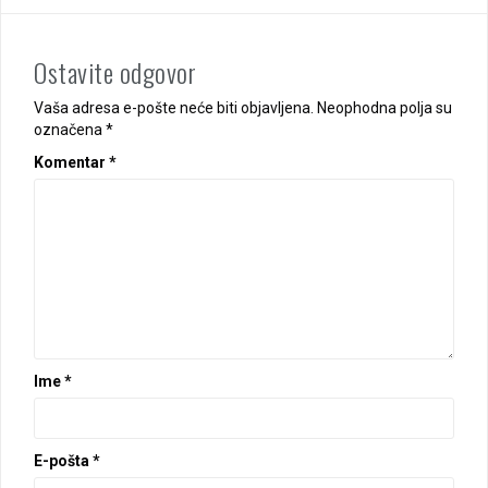
Ostavite odgovor
Vaša adresa e-pošte neće biti objavljena.
Neophodna polja su
označena
*
Komentar
*
Ime
*
E-pošta
*