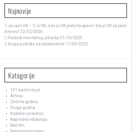
Najnovije
Ja sam OK – Ti si OK, a ko je OK psihoterapeut i šta je OK za javni
interes?
22/02/2026
Festival mentalnog zdravlja
01/10/2025
Grupa podrške za adolescente
11/09/2025
Kategorije
101 bazični kurs
Arhiva
Četvrta godina
Druga godina
Kodeksi i pravilnici
Napredna edukacija
Naš tim
Nekategorizovano