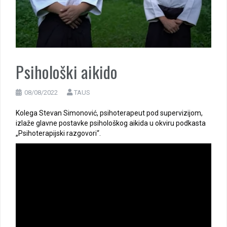
Psihološki aikido
08/08/2022
TAUS
Kolega Stevan Simonović, psihoterapeut pod supervizijom,
izlaže glavne postavke psihološkog aikida u okviru podkasta
„Psihoterapijski razgovori“.