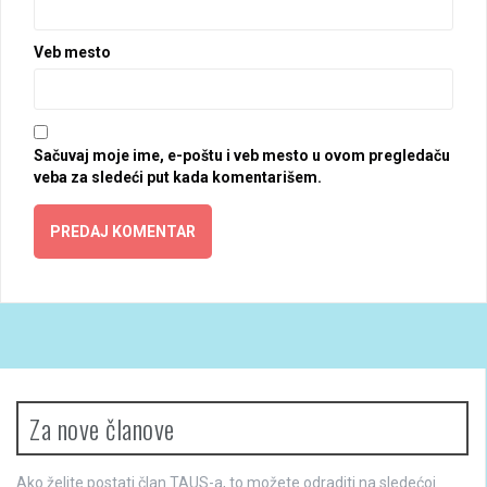
Veb mesto
Sačuvaj moje ime, e-poštu i veb mesto u ovom pregledaču
veba za sledeći put kada komentarišem.
Za nove članove
Ako želite postati član TAUS-a, to možete odraditi na sledećoj