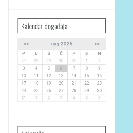
Kalendar događaja
<<
avg 2026
>>
P
U
S
Č
P
S
N
27
28
29
30
31
1
2
3
4
5
6
7
8
9
10
11
12
13
14
15
16
17
18
19
20
21
22
23
24
25
26
27
28
29
30
31
1
2
3
4
5
6