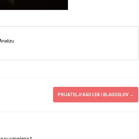
Analizu
PRIJATELJI KAO LEK I BLAGOSLOV
→
ja su označena
*