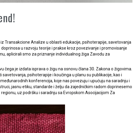
end!
u iz Transakcione Analize u oblasti edukacije, psihoterapije, savetovanja
 doprinosa u razvoju teorije i prakse kroz povezivanje i promovisanje
nu, aplicirali smo za priznanje individualnog žiga Zavodu za
ovu čega je izdata isprava o žigu na osnovu člana 30. Zakona o žigovima.
savetovanja, psihoterapije i koučinga u planu su publikacije, kao i
, međunarodnih konferencija, koje nas povezuju i upućuju na saradnju i
struci, jasnu etiku, standarde i želju da zajedničkim radom doprinesemo
 i u regionu, uz podršku i saradnju sa Evropskom Asocijacijom Za