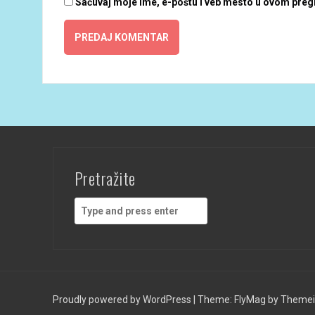
Sačuvaj moje ime, e-poštu i veb mesto u ovom preg
Pretražite
Search
for:
Proudly powered by WordPress
|
Theme:
FlyMag
by Themeis