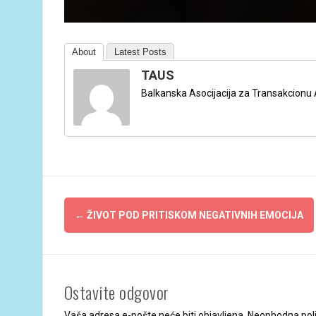
About
Latest Posts
TAUS
Balkanska Asocijacija za Transakcionu 
Post
←
ŽIVOT POD PRITISKOM NEGATIVNIH EMOCIJA
navigation
Ostavite odgovor
Vaša adresa e-pošte neće biti objavljena.
Neophodna pol