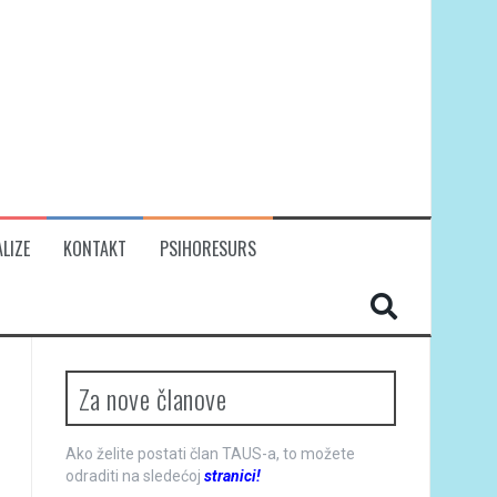
LIZE
KONTAKT
PSIHORESURS
Za nove članove
Ako želite postati član TAUS-a, to možete
odraditi na sledećoj
stranici!