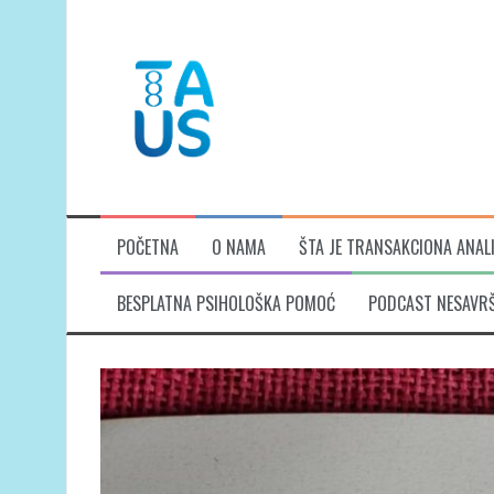
Skip
to
content
POČETNA
O NAMA
ŠTA JE TRANSAKCIONA ANAL
BESPLATNA PSIHOLOŠKA POMOĆ
PODCAST NESAVR