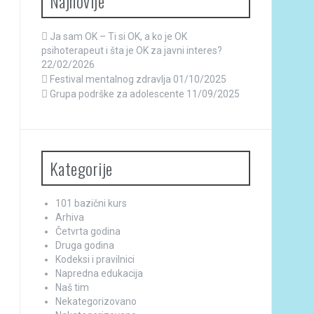
Najnovije
Ja sam OK – Ti si OK, a ko je OK
psihoterapeut i šta je OK za javni interes?
22/02/2026
Festival mentalnog zdravlja
01/10/2025
Grupa podrške za adolescente
11/09/2025
Kategorije
101 bazični kurs
Arhiva
Četvrta godina
Druga godina
Kodeksi i pravilnici
Napredna edukacija
Naš tim
Nekategorizovano