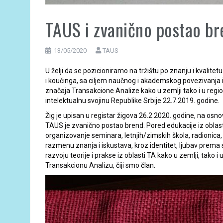
TAUS i zvanično postao br
13/05/2020
TAUS
U želji da se pozicioniramo na tržištu po znanju i kvalitet
i koučinga, sa ciljem naučnog i akademskog povezivanja i
značaja Transakcione Analize kako u zemlji tako i u regio
intelektualnu svojinu Republike Srbije 22.7.2019. godine.
Žig je upisan u registar žigova 26.2.2020. godine, na osn
TAUS je zvanično postao brend. Pored edukacije iz oblasti 
organizovanje seminara, letnjih/zimskih škola, radionica
razmenu znanja i iskustava, kroz identitet, ljubav prema 
razvoju teorije i prakse iz oblasti TA kako u zemlji, tako
Transakcionu Analizu, čiji smo član.