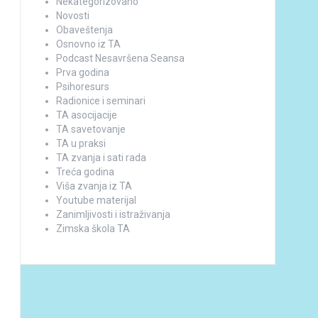
Nekategorizovano
Novosti
Obaveštenja
Osnovno iz TA
Podcast Nesavršena Seansa
Prva godina
Psihoresurs
Radionice i seminari
TA asocijacije
TA savetovanje
TA u praksi
TA zvanja i sati rada
Treća godina
Viša zvanja iz TA
Youtube materijal
Zanimljivosti i istraživanja
Zimska škola TA