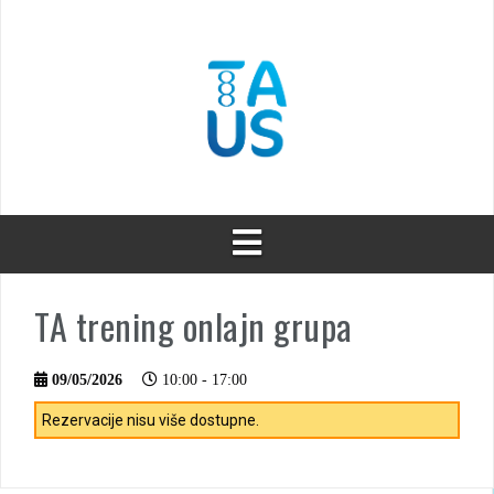
Skip
to
content
TA trening onlajn grupa
09/05/2026
10:00 - 17:00
Rezervacije nisu više dostupne.