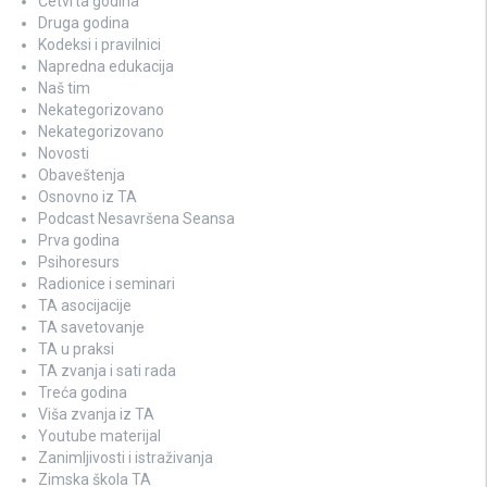
Četvrta godina
Druga godina
Kodeksi i pravilnici
Napredna edukacija
Naš tim
Nekategorizovano
Nekategorizovano
Novosti
Obaveštenja
Osnovno iz TA
Podcast Nesavršena Seansa
Prva godina
Psihoresurs
Radionice i seminari
TA asocijacije
TA savetovanje
TA u praksi
TA zvanja i sati rada
Treća godina
Viša zvanja iz TA
Youtube materijal
Zanimljivosti i istraživanja
Zimska škola TA