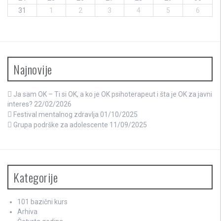
31
1
2
3
4
5
6
Najnovije
Ja sam OK – Ti si OK, a ko je OK psihoterapeut i šta je OK za javni
interes?
22/02/2026
Festival mentalnog zdravlja
01/10/2025
Grupa podrške za adolescente
11/09/2025
Kategorije
101 bazični kurs
Arhiva