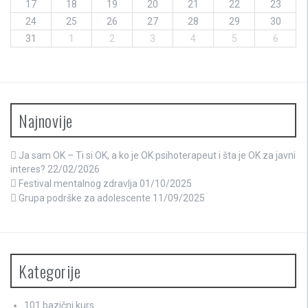
17
18
19
20
21
22
23
24
25
26
27
28
29
30
31
1
2
3
4
5
6
Najnovije
Ja sam OK – Ti si OK, a ko je OK psihoterapeut i šta je OK za javni
interes?
22/02/2026
Festival mentalnog zdravlja
01/10/2025
Grupa podrške za adolescente
11/09/2025
Kategorije
101 bazični kurs