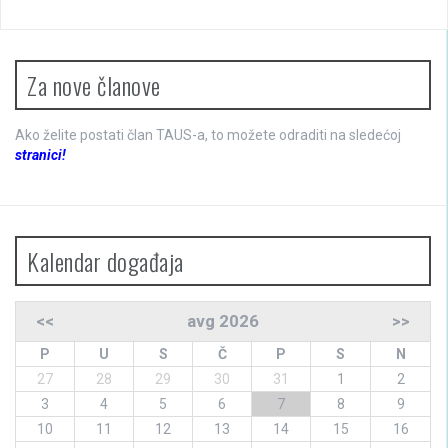
Za nove članove
Ako želite postati član TAUS-a, to možete odraditi na sledećoj
stranici!
Kalendar događaja
<<
avg 2026
>>
P
U
S
Č
P
S
N
27
28
29
30
31
1
2
3
4
5
6
7
8
9
10
11
12
13
14
15
16