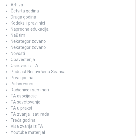
Arhiva
Četvrta godina
Druga godina
Kodeksi i pravilnici
Napredna edukacija
Naš tim
Nekategorizovano
Nekategorizovano
Novosti
Obaveštenja
Osnovno iz TA
Podcast Nesavršena Seansa
Prva godina
Psihoresurs
Radionice i seminari
TA asocijacije
TA savetovanje
TA u praksi
TA zvanja i sati rada
Treća godina
Viša zvanja iz TA
Youtube materijal