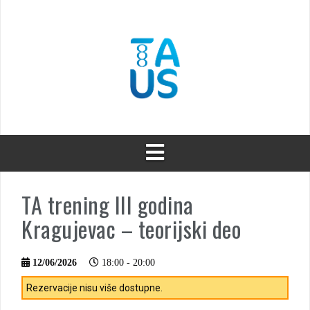
Skip
to
content
TA trening III godina
Kragujevac – teorijski deo
12/06/2026
18:00 - 20:00
Rezervacije nisu više dostupne.