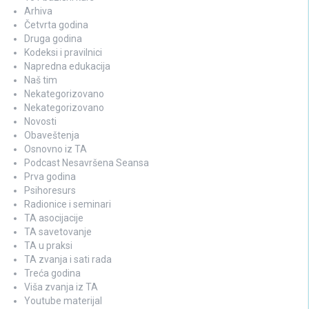
Arhiva
Četvrta godina
Druga godina
Kodeksi i pravilnici
Napredna edukacija
Naš tim
Nekategorizovano
Nekategorizovano
Novosti
Obaveštenja
Osnovno iz TA
Podcast Nesavršena Seansa
Prva godina
Psihoresurs
Radionice i seminari
TA asocijacije
TA savetovanje
TA u praksi
TA zvanja i sati rada
Treća godina
Viša zvanja iz TA
Youtube materijal