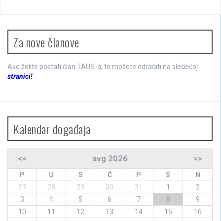
Za nove članove
Ako želite postati član TAUS-a, to možete odraditi na sledećoj
stranici!
Kalendar događaja
<<
avg 2026
>>
P
U
S
Č
P
S
N
27
28
29
30
31
1
2
3
4
5
6
7
8
9
10
11
12
13
14
15
16