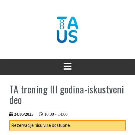
Skip
to
content
TA trening III godina-iskustveni
deo
24/05/2025
10:00 - 14:00
Rezervacije nisu više dostupne.