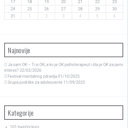
17
18
19
20
21
22
23
24
25
26
27
28
29
30
31
1
2
3
4
5
6
Najnovije
Ja sam OK – Ti si OK, a ko je OK psihoterapeut i šta je OK za javni
interes?
22/02/2026
Festival mentalnog zdravlja
01/10/2025
Grupa podrške za adolescente
11/09/2025
Kategorije
101 bazični kurs