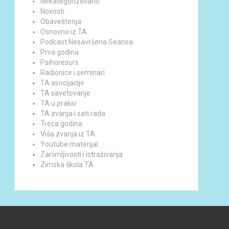
Nekategorizovano
Novosti
Obaveštenja
Osnovno iz TA
Podcast Nesavršena Seansa
Prva godina
Psihoresurs
Radionice i seminari
TA asocijacije
TA savetovanje
TA u praksi
TA zvanja i sati rada
Treća godina
Viša zvanja iz TA
Youtube materijal
Zanimljivosti i istraživanja
Zimska škola TA