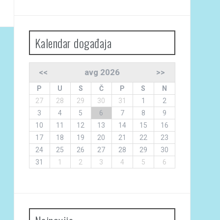
Kalendar događaja
<<
avg 2026
>>
P
U
S
Č
P
S
N
27
28
29
30
31
1
2
3
4
5
6
7
8
9
10
11
12
13
14
15
16
17
18
19
20
21
22
23
24
25
26
27
28
29
30
31
1
2
3
4
5
6