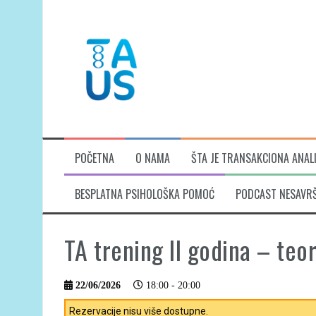
Skip
to
content
POČETNA
O NAMA
ŠTA JE TRANSAKCIONA ANAL
BESPLATNA PSIHOLOŠKA POMOĆ
PODCAST NESAVR
TA trening II godina – teor
22/06/2026
18:00 - 20:00
Rezervacije nisu više dostupne.