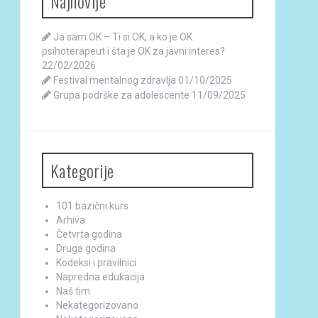
Najnovije
Ja sam OK – Ti si OK, a ko je OK
psihoterapeut i šta je OK za javni interes?
22/02/2026
Festival mentalnog zdravlja
01/10/2025
Grupa podrške za adolescente
11/09/2025
Kategorije
101 bazični kurs
Arhiva
Četvrta godina
Druga godina
Kodeksi i pravilnici
Napredna edukacija
Naš tim
Nekategorizovano