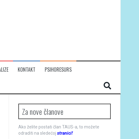
LIZE
KONTAKT
PSIHORESURS
Za nove članove
Ako želite postati član TAUS-a, to možete
odraditi na sledećoj
stranici!