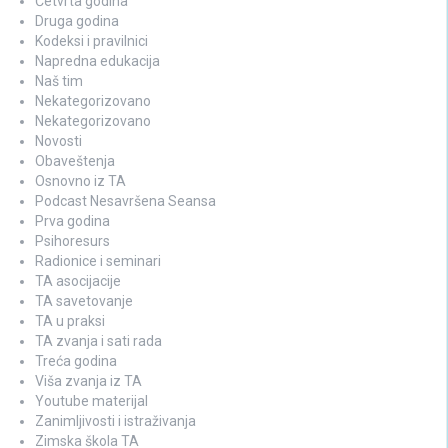
Četvrta godina
Druga godina
Kodeksi i pravilnici
Napredna edukacija
Naš tim
Nekategorizovano
Nekategorizovano
Novosti
Obaveštenja
Osnovno iz TA
Podcast Nesavršena Seansa
Prva godina
Psihoresurs
Radionice i seminari
TA asocijacije
TA savetovanje
TA u praksi
TA zvanja i sati rada
Treća godina
Viša zvanja iz TA
Youtube materijal
Zanimljivosti i istraživanja
Zimska škola TA