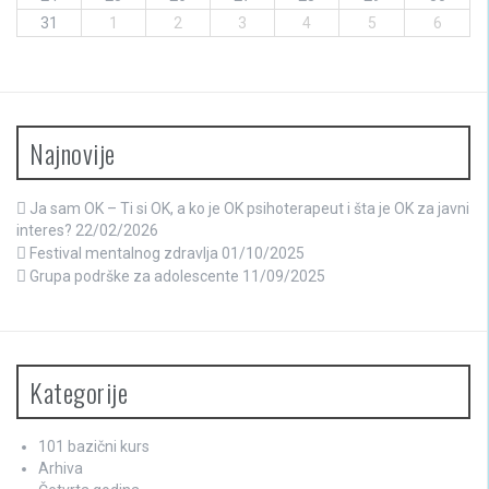
31
1
2
3
4
5
6
Najnovije
Ja sam OK – Ti si OK, a ko je OK psihoterapeut i šta je OK za javni
interes?
22/02/2026
Festival mentalnog zdravlja
01/10/2025
Grupa podrške za adolescente
11/09/2025
Kategorije
101 bazični kurs
Arhiva