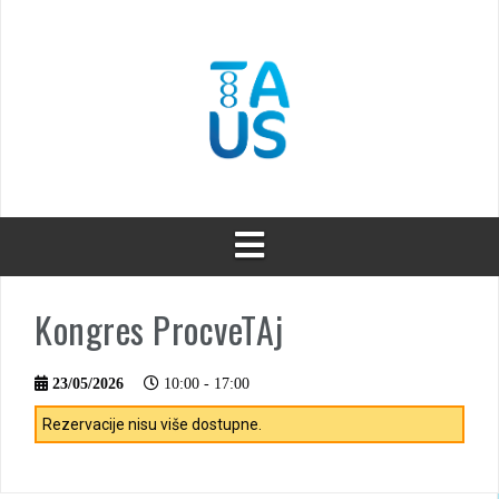
Skip
to
content
Kongres ProcveTAj
23/05/2026
10:00 - 17:00
Rezervacije nisu više dostupne.