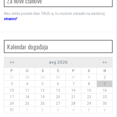
Za nove članove
Ako želite postati član TAUS-a, to možete odraditi na sledećoj
stranici!
Kalendar događaja
<<
avg 2026
>>
P
U
S
Č
P
S
N
27
28
29
30
31
1
2
3
4
5
6
7
8
9
10
11
12
13
14
15
16
17
18
19
20
21
22
23
24
25
26
27
28
29
30
31
1
2
3
4
5
6