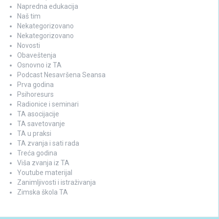
Napredna edukacija
Naš tim
Nekategorizovano
Nekategorizovano
Novosti
Obaveštenja
Osnovno iz TA
Podcast Nesavršena Seansa
Prva godina
Psihoresurs
Radionice i seminari
TA asocijacije
TA savetovanje
TA u praksi
TA zvanja i sati rada
Treća godina
Viša zvanja iz TA
Youtube materijal
Zanimljivosti i istraživanja
Zimska škola TA