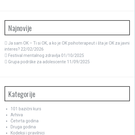
Najnovije
Ja sam OK – Ti si OK, a ko je OK psihoterapeut i šta je OK za javni
interes?
22/02/2026
Festival mentalnog zdravlja
01/10/2025
Grupa podrške za adolescente
11/09/2025
Kategorije
101 bazični kurs
Arhiva
Četvrta godina
Druga godina
Kodeksi i pravilnici