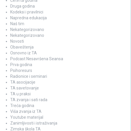
Četvrta godina
Druga godina
Kodeksi i pravilnici
Napredna edukacija
Naš tim
Nekategorizovano
Nekategorizovano
Novosti
Obaveštenja
Osnovno iz TA
Podcast Nesavršena Seansa
Prva godina
Psihoresurs
Radionice i seminari
TA asocijacije
TA savetovanje
TA u praksi
TA zvanja i sati rada
Treća godina
Viša zvanja iz TA
Youtube materijal
Zanimljivosti i istraživanja
Zimska škola TA