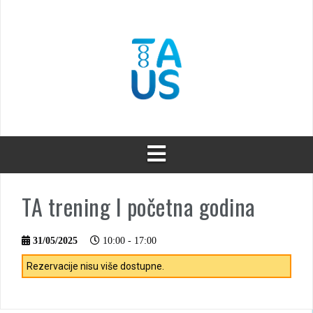
Skip
to
content
TA trening I početna godina
31/05/2025
10:00 - 17:00
Rezervacije nisu više dostupne.