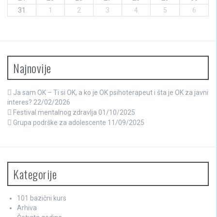
31
1
2
3
4
5
6
Najnovije
Ja sam OK – Ti si OK, a ko je OK psihoterapeut i šta je OK za javni
interes?
22/02/2026
Festival mentalnog zdravlja
01/10/2025
Grupa podrške za adolescente
11/09/2025
Kategorije
101 bazični kurs
Arhiva